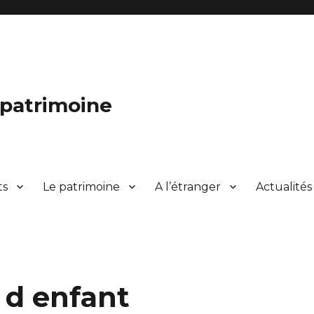
 patrimoine
ts
Le patrimoine
A l’étranger
Actualités
 d enfant