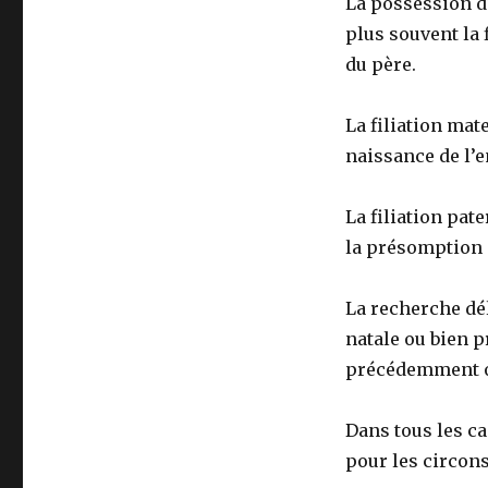
La possession d
plus souvent la 
du père.
La filiation mat
naissance de l’e
La filiation pat
la présomption 
La recherche dé
natale ou bien p
précédemment o
Dans tous les ca
pour les circons