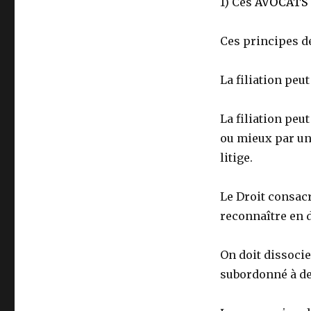
1) Ces
AVOCATS
Ces principes de 
La filiation peu
La filiation peut
ou mieux par un 
litige.
Le Droit consacr
reconnaître en 
On doit dissocier
subordonné à des