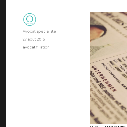
Auteur
Avocat spécialiste
Publié
27 août 2016
le
Catégories
avocat filiation