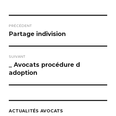
Navigation
PRÉCÉDENT
de
Partage indivision
Article
précédent :
l’article
SUIVANT
_ Avocats procédure d
Article
suivant :
adoption
ACTUALITÉS AVOCATS