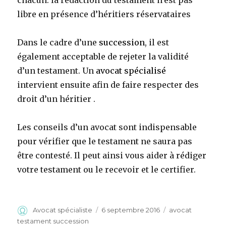
chacun. la rédaction du testament n’est pas
libre en présence d’héritiers réservataires
Dans le cadre d’une
succession
, il est
également acceptable de rejeter la validité
d’un testament. Un
avocat spécialisé
intervient ensuite afin de faire respecter des
droit d’un héritier .
Les conseils d’un avocat sont indispensable
pour vérifier que le testament ne saura pas
être contesté. Il peut ainsi vous aider à rédiger
votre testament ou le recevoir et le certifier.
Auteur
Publié
Catégories
Avocat spécialiste
6 septembre 2016
avocat
le
testament succession