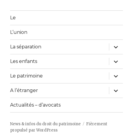
Le
L’union
ouvrir
La séparation
le
sous-
menu
ouvrir
Les enfants
le
sous-
menu
ouvrir
Le patrimoine
le
sous-
menu
ouvrir
A l’étranger
le
sous-
menu
Actualités – d’avocats
News & infos du droit du patrimoine
Fièrement
propulsé par WordPress